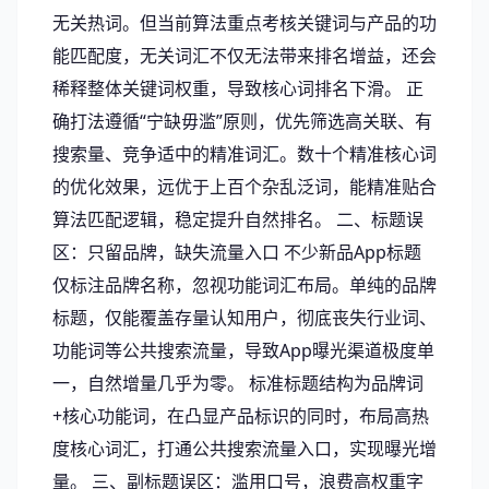
无关热词。但当前算法重点考核关键词与产品的功
能匹配度，无关词汇不仅无法带来排名增益，还会
稀释整体关键词权重，导致核心词排名下滑。 正
确打法遵循“宁缺毋滥”原则，优先筛选高关联、有
搜索量、竞争适中的精准词汇。数十个精准核心词
的优化效果，远优于上百个杂乱泛词，能精准贴合
算法匹配逻辑，稳定提升自然排名。 二、标题误
区：只留品牌，缺失流量入口 不少新品App标题
仅标注品牌名称，忽视功能词汇布局。单纯的品牌
标题，仅能覆盖存量认知用户，彻底丧失行业词、
功能词等公共搜索流量，导致App曝光渠道极度单
一，自然增量几乎为零。 标准标题结构为品牌词
+核心功能词，在凸显产品标识的同时，布局高热
度核心词汇，打通公共搜索流量入口，实现曝光增
量。 三、副标题误区：滥用口号，浪费高权重字